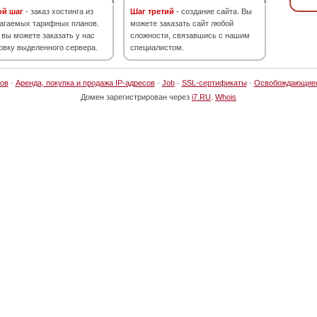
ой шаг
- заказ хостинга из
Шаг третий
- создание сайта. Вы
агаемых тарифных планов.
можете заказать сайт любой
 вы можете заказать у нас
сложности, связавшись с нашим
овку выделенного сервера.
специалистом.
ов
·
Аренда, покупка и продажа IP-адресов
·
Job
·
SSL-сертификаты
·
Освобождающие
Домен зарегистрирован через
i7.RU
.
Whois