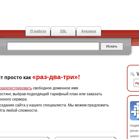
IT-работа
SSL
Аукцион
W
«раз-два-три»!
т просто как
зарегистрировать
свободное доменное имя.
остинг, выбрав подходящий тарифный план или заказать
енного сервера.
оздание сайта у нашего специалиста. Мы можем предложить
йта любой сложности.
пода
регис
шанс