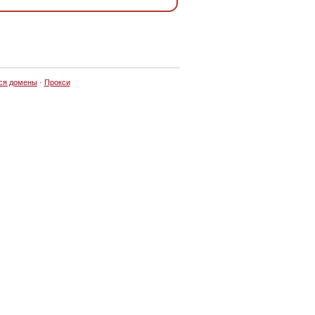
ся домены
·
Прокси